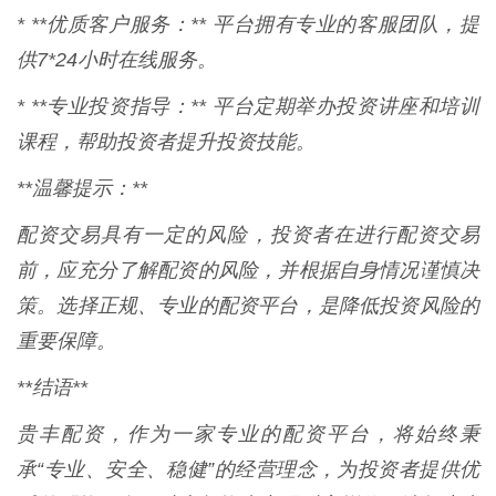
* **优质客户服务：** 平台拥有专业的客服团队，提
供7*24小时在线服务。
* **专业投资指导：** 平台定期举办投资讲座和培训
课程，帮助投资者提升投资技能。
**温馨提示：**
配资交易具有一定的风险，投资者在进行配资交易
前，应充分了解配资的风险，并根据自身情况谨慎决
策。选择正规、专业的配资平台，是降低投资风险的
重要保障。
**结语**
贵丰配资，作为一家专业的配资平台，将始终秉
承“专业、安全、稳健”的经营理念，为投资者提供优