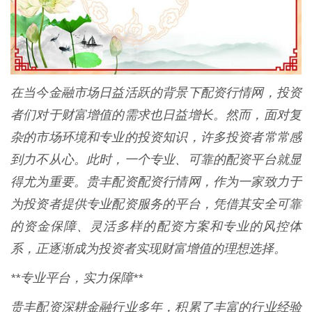
在当今金融市场日益活跃的背景下配资行情网，投资
者们对于财富增值的需求也日益增长。然而，面对复
杂的市场环境和专业的投资知识，许多投资者常常感
到力不从心。此时，一个专业、可靠的配资平台就显
得尤为重要。贵丰配资配资行情网，作为一家致力于
为投资者提供专业配资服务的平台，凭借其安全可靠
的资金保障、灵活多样的配资方案和专业的风控体
系，正逐渐成为投资者实现财富增值的理想选择。
**专业平台，实力保障**
贵丰配资深耕金融行业多年，积累了丰富的行业经验