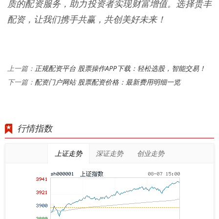
质的配资服务，助力投资者实现财富增值。选择贵丰
配资，让我们携手共赢，共创美好未来！
正规配资平台 股票操作APP下载：轻松选股，智能交易！
上一篇：
配资门户网站 股票配资价格：最新费用明细一览
下一篇：
行情指数
上证走势
深证走势
创业走势