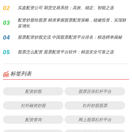
02
实盘配资公司 期货交易系统：高效、稳定、智能之选
配资炒股给股票 精准掌握股票配资策略，稳健投资，实现财
03
富增长
04
股票配资炒股交流 中国股票配资平台排名：精选榜单揭秘
05
股票怎么配资 股票配资平台软件：精选安全可靠之选
标签列表
配资炒股
股票百倍杠杆平台
杠杆融资炒股
杠杆炒股股票
配资查询
网上股票杠杆平台