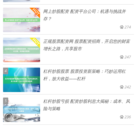
网上炒股配资 配资平台公司：机遇与挑战并
存？
274
正规股票配资网 股票配资招商，开启您的财富
增长之路，共享股市
247
4
杠杆炒股股票 股票投资新策略：巧妙运用杠
杆，放大收益——杠杆
242
5
杠杆炒股亏损 配资炒股利息大揭秘：成本、风
险与策略
236