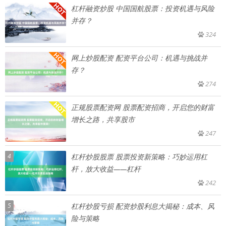
杠杆融资炒股 中国国航股票：投资机遇与风险
并存？
324
网上炒股配资 配资平台公司：机遇与挑战并
存？
274
正规股票配资网 股票配资招商，开启您的财富
增长之路，共享股市
247
4
杠杆炒股股票 股票投资新策略：巧妙运用杠
杆，放大收益——杠杆
242
5
杠杆炒股亏损 配资炒股利息大揭秘：成本、风
险与策略