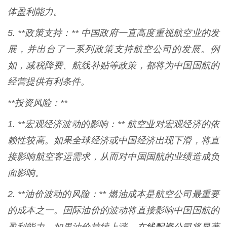
体盈利能力。
5. **政策支持：** 中国政府一直高度重视航空业的发
展，并出台了一系列政策支持航空公司的发展。例
如，减税降费、航线补贴等政策，都将为中国国航的
经营提供有利条件。
**投资风险：**
1. **宏观经济波动的影响：** 航空业对宏观经济的依
赖性较高。如果全球经济或中国经济出现下滑，将直
接影响航空客运需求，从而对中国国航的业绩造成负
面影响。
2. **油价波动的风险：** 燃油成本是航空公司最重要
的成本之一。国际油价的波动将直接影响中国国航的
在线配资公司