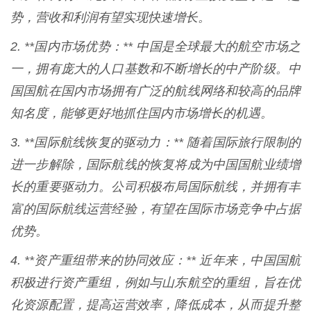
势，营收和利润有望实现快速增长。
2. **国内市场优势：** 中国是全球最大的航空市场之
一，拥有庞大的人口基数和不断增长的中产阶级。中
国国航在国内市场拥有广泛的航线网络和较高的品牌
知名度，能够更好地抓住国内市场增长的机遇。
3. **国际航线恢复的驱动力：** 随着国际旅行限制的
进一步解除，国际航线的恢复将成为中国国航业绩增
长的重要驱动力。公司积极布局国际航线，并拥有丰
富的国际航线运营经验，有望在国际市场竞争中占据
优势。
4. **资产重组带来的协同效应：** 近年来，中国国航
积极进行资产重组，例如与山东航空的重组，旨在优
化资源配置，提高运营效率，降低成本，从而提升整