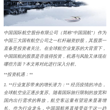
中国国际航空股份有限公司（简称“中国国航”）作为
中国三大国有航空公司之一杠杆融资炒股，其股票一
直备受投资者关注。在全球航空业复苏的大背景下，
中国国航的股票是否值得投资，机遇与风险又体现在
哪些方面？本文将对此进行深入分析。
**投资机遇：**
1. **行业复苏带来的增长潜力：** 经历疫情的冲击，
全球航空业正逐步复苏。随着国际旅行限制的放宽和
国内出行需求的释放，航空客运量有望迎来显著增
长。作为行业龙头，中国国航将直接受益于这一趋