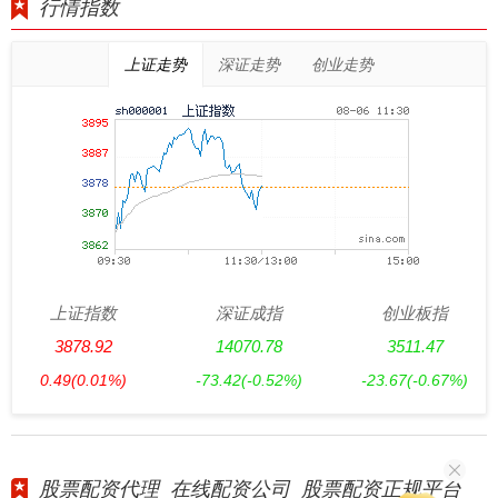
行情指数
上证走势
深证走势
创业走势
上证指数
深证成指
创业板指
3878.92
14070.78
3511.47
0.49
(0.01%)
-73.42
(-0.52%)
-23.67
(-0.67%)
股票配资代理_在线配资公司_股票配资正规平台