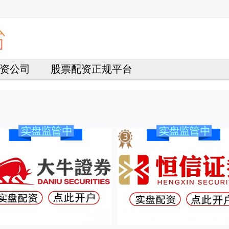
资公司
股票配资正规平台