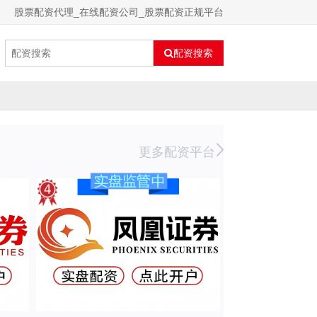
股票配资代理_在线配资公司_股票配资正规平台
配资搜索
更多配资平台