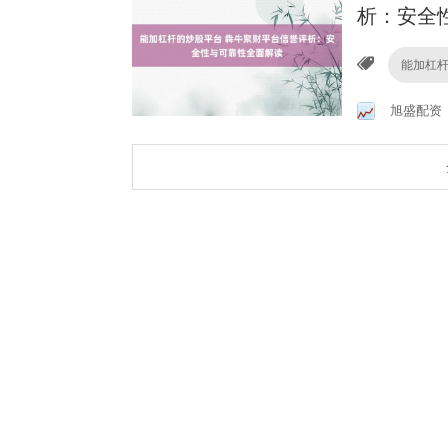
析：安全
能加杠
旭盛配资