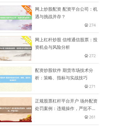
网上炒股配资 配资平台公司：机
遇与挑战并存？
274
网上杠杆炒股 信维通信股票：投
资机会与风险分析
272
配资炒股软件 期货市场技术分
析：策略、指标与实战技巧
271
正规股票杠杆平台开户 场外配资
处罚案例：违规操作，严惩不
贷！
261