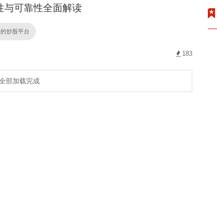
性与可靠性全面解读
杆的炒股平台
183
全部加载完成