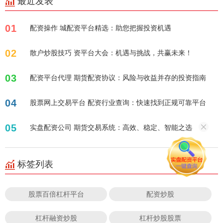
最近发表
01
配资操作 城配资平台精选：助您把握投资机遇
02
散户炒股技巧 资平台大会：机遇与挑战，共赢未来！
03
配资平台代理 期货配资协议：风险与收益并存的投资指南
04
股票网上交易平台 配资行业查询：快速找到正规可靠平台
05
实盘配资公司 期货交易系统：高效、稳定、智能之选
标签列表
股票百倍杠杆平台
配资炒股
杠杆融资炒股
杠杆炒股股票