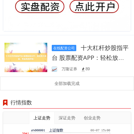
十大杠杆炒股指平
在线配资公司
台 股票配资APP：轻松放大
收益，专业风控护航！
万隆证券
89
全部加载完成
行情指数
上证走势
深证走势
创业走势