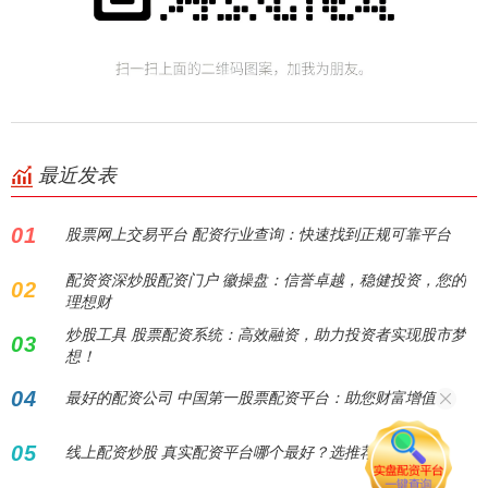
最近发表
01
股票网上交易平台 配资行业查询：快速找到正规可靠平台
配资资深炒股配资门户 徽操盘：信誉卓越，稳健投资，您的
02
理想财
炒股工具 股票配资系统：高效融资，助力投资者实现股市梦
03
想！
04
最好的配资公司 中国第一股票配资平台：助您财富增值
05
线上配资炒股 真实配资平台哪个最好？选推荐！