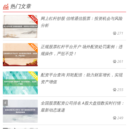
热门文章
网上杠杆炒股 信维通信股票：投资机会与风险
分析
271
正规股票杠杆平台开户 场外配资处罚案例：违
规操作，严惩不贷！
261
配资平台查询 邦乾配倍：助力财富增长，实现
资产增值
255
4
全国股票配资公司排名 A股大盘指数实时行情：
最新动态速递
249