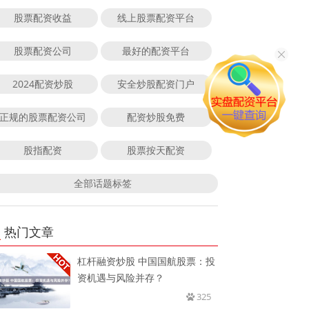
股票配资收益
线上股票配资平台
股票配资公司
最好的配资平台
2024配资炒股
安全炒股配资门户
正规的股票配资公司
配资炒股免费
股指配资
股票按天配资
全部话题标签
热门文章
杠杆融资炒股 中国国航股票：投
资机遇与风险并存？
325