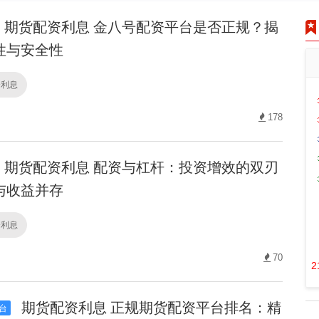
期货配资利息 金八号配资平台是否正规？揭
性与安全性
资利息
178
期货配资利息 配资与杠杆：投资增效的双刃
与收益并存
资利息
70
2
期货配资利息 正规期货配资平台排名：精
台