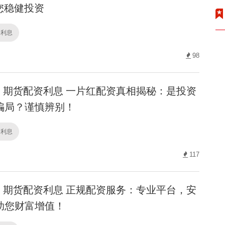
您稳健投资
资利息
98
期货配资利息 一片红配资真相揭秘：是投资
骗局？谨慎辨别！
资利息
117
期货配资利息 正规配资服务：专业平台，安
助您财富增值！