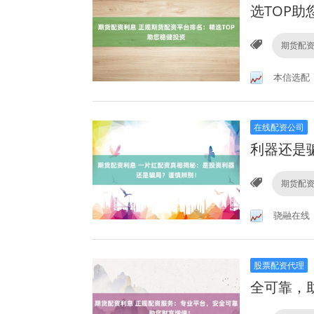
选TOP助
期货配
本信选配
在线配资公司
利器还是
期货配
骁融在线
股票配资代理
全可靠，