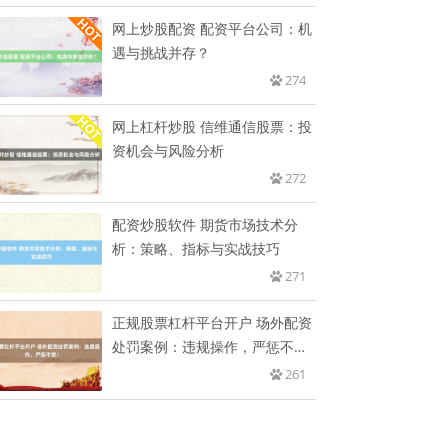
网上炒股配资 配资平台公司：机
遇与挑战并存？
274
网上杠杆炒股 信维通信股票：投
资机会与风险分析
272
配资炒股软件 期货市场技术分
析：策略、指标与实战技巧
271
正规股票杠杆平台开户 场外配资
处罚案例：违规操作，严惩不
贷！
261