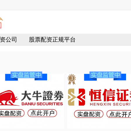
资公司
股票配资正规平台