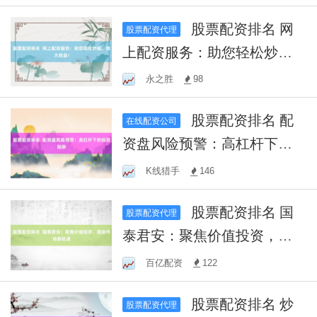
股票配资排名 网
股票配资代理
上配资服务：助您轻松炒
股，放大收益！
永之胜
98
股票配资排名 配
在线配资公司
资盘风险预警：高杠杆下的
投资陷阱
K线猎手
146
股票配资排名 国
股票配资代理
泰君安：聚焦价值投资，掘
金市场新机遇
百亿配资
122
股票配资排名 炒
股票配资代理