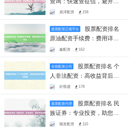
查询：快速查征信，避开网
贷陷阱！
鼎泽配资
158
股票配资排名
股票配资正规平台
原油配资手续费：费用详解
与平台对比
鑫配资
162
股票配资排名 个
在线配资公司
人非法配资：高收益背后的
陷阱与风险
好股盛
178
股票配资排名 民
股票配资代理
族证券：专业投资，助您财
富增值
顺发配资
110