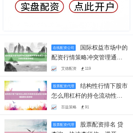
国际权益市场中的
在线配资公司
配资行情策略冲突管理通过
行为分群识别差异特征
艾德配资
119
结构性行情下股市
股票配资代理
怎么用杠杆的持仓流动性分
级管理因果关系辨析
百益策略
91
股票配资排名 贷
股票配资代理