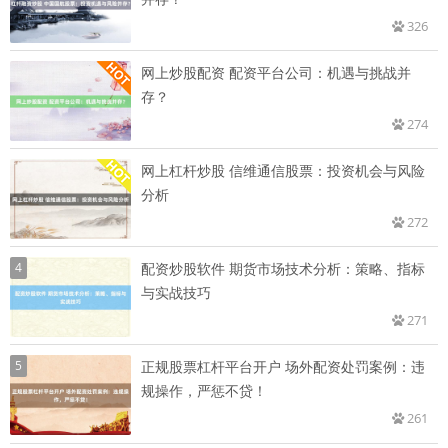
326
网上炒股配资 配资平台公司：机遇与挑战并
存？
274
网上杠杆炒股 信维通信股票：投资机会与风险
分析
272
4
配资炒股软件 期货市场技术分析：策略、指标
与实战技巧
271
5
正规股票杠杆平台开户 场外配资处罚案例：违
规操作，严惩不贷！
261