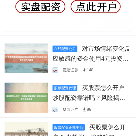
对市场情绪变化反
在线配资公司
应敏感的资金使用4元投资ap
p银商品的资金集
爱建证券
140
买股票怎么开户
股票配资代理
炒股配资靠谱吗？风险揭秘
与理性选择指南
华西证券
96
买股票怎么开
股票配资正规平台