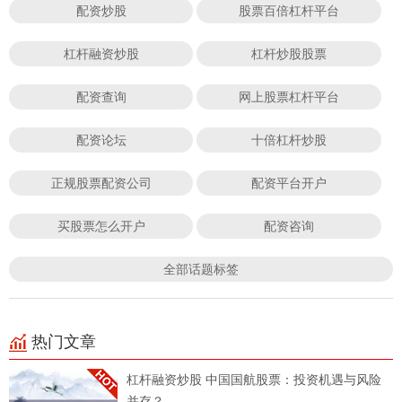
配资炒股
股票百倍杠杆平台
杠杆融资炒股
杠杆炒股股票
配资查询
网上股票杠杆平台
配资论坛
十倍杠杆炒股
正规股票配资公司
配资平台开户
买股票怎么开户
配资咨询
全部话题标签
热门文章
杠杆融资炒股 中国国航股票：投资机遇与风险
并存？