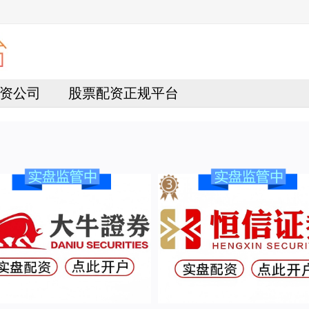
资公司
股票配资正规平台