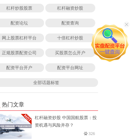
杠杆炒股股票
杠杆融资炒股
配资论坛
配资查询
网上股票杠杆平台
十倍杠杆炒股
正规股票配资公司
买股票怎么开户
配资平台开户
配资平台网址
全部话题标签
热门文章
杠杆融资炒股 中国国航股票：投
资机遇与风险并存？
326