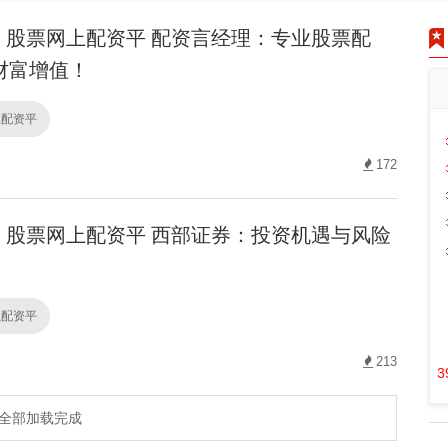
股票网上配资平 配资言经理：专业股票配
财富增值！
上配资平
172
股票网上配资平 西部证券：投资机遇与风险
上配资平
213
3
全部加载完成