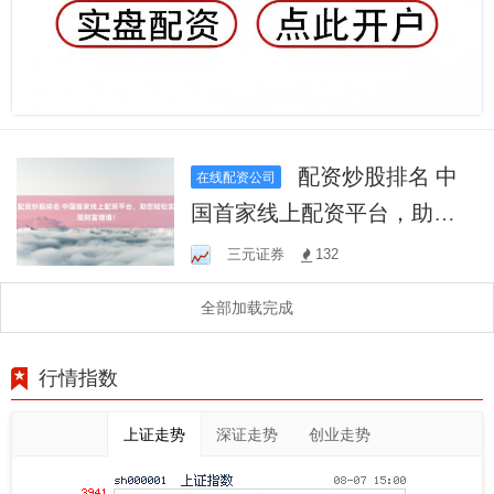
配资炒股排名 中
在线配资公司
国首家线上配资平台，助您
轻松实现财富增值！
三元证券
132
全部加载完成
行情指数
上证走势
深证走势
创业走势