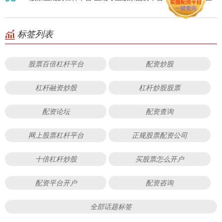
标签列表
股票百倍杠杆平台
配资炒股
杠杆融资炒股
杠杆炒股股票
配资论坛
配资查询
网上股票杠杆平台
正规股票配资公司
十倍杠杆炒股
买股票怎么开户
配资平台开户
配资咨询
全部话题标签