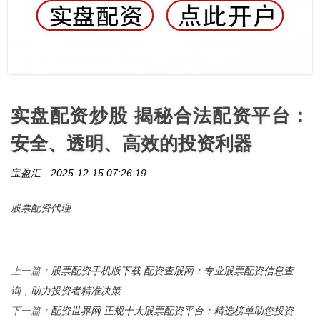
实盘配资炒股 揭秘合法配资平台：
安全、透明、高效的投资利器
宝盈汇
2025-12-15 07:26:19
股票配资代理
股票配资手机版下载 配资查股网：专业股票配资信息查
上一篇：
询，助力投资者精准决策
配资世界网 正规十大股票配资平台：精选榜单助您投资
下一篇：