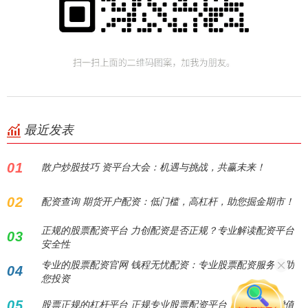
最近发表
01
散户炒股技巧 资平台大会：机遇与挑战，共赢未来！
02
配资查询 期货开户配资：低门槛，高杠杆，助您掘金期市！
正规的股票配资平台 力创配资是否正规？专业解读配资平台
03
安全性
专业的股票配资官网 钱程无忧配资：专业股票配资服务，助
04
您投资
05
股票正规的杠杆平台 正规专业股票配资平台：助您财富增值