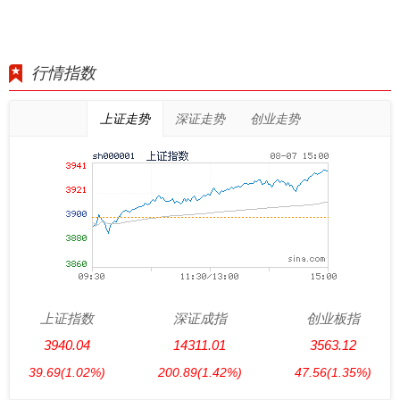
行情指数
上证走势
深证走势
创业走势
上证指数
深证成指
创业板指
3940.04
14311.01
3563.12
39.69
(1.02%)
200.89
(1.42%)
47.56
(1.35%)