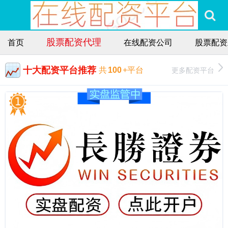
股票配资代理
首页
在线配资公司
股票配资
十大配资平台推荐
更多配资平台
共
100
+平台