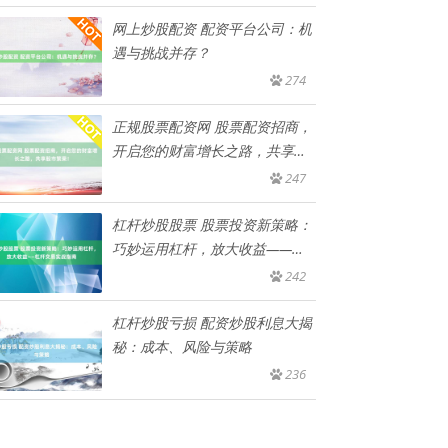
网上炒股配资 配资平台公司：机
遇与挑战并存？
274
正规股票配资网 股票配资招商，
开启您的财富增长之路，共享股
市
247
杠杆炒股股票 股票投资新策略：
巧妙运用杠杆，放大收益——杠
杆
242
杠杆炒股亏损 配资炒股利息大揭
秘：成本、风险与策略
236