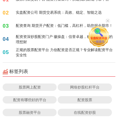
02
实盘配资公司 期货交易系统：高效、稳定、智能之选
03
配资查询 期货开户配资：低门槛，高杠杆，助您掘金期市！
配资资深炒股配资门户 徽操盘：信誉卓越，稳健投资，您的
04
理想财
正规的股票配资平台 力创配资是否正规？专业解读配资平台
05
安全性
标签列表
股票网上配资
网络炒股杠杆平台
配资有哪些好的平台
配资股票
股票融资平台
在线配资炒股