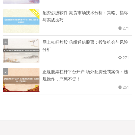
配资炒股软件 期货市场技术分析：策略、指标
与实战技巧
271
4
网上杠杆炒股 信维通信股票：投资机会与风险
分析
271
5
正规股票杠杆平台开户 场外配资处罚案例：违
规操作，严惩不贷！
261