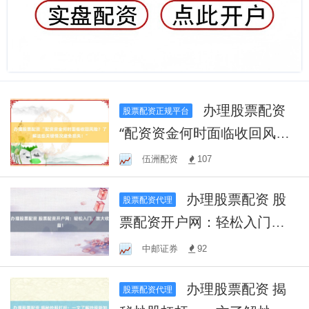
办理股票配资
股票配资正规平台
“配资资金何时面临收回风
险？了解这些关键情况避免
伍洲配资
107
损失！”
办理股票配资 股
股票配资代理
票配资开户网：轻松入门，
放大收益！
中邮证券
92
办理股票配资 揭
股票配资代理