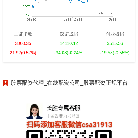
上证指数
深证成指
创业板指
3900.35
14110.12
3515.56
21.92
(0.57%)
-34.08
(-0.24%)
-19.58
(-0.55%)
股票配资代理_在线配资公司_股票配资正规平台