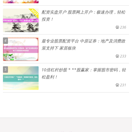
配资实盘开户 股票网上开户：极速办理，轻松
投资！
236
4
最专业股票配资平台 中原证券：地产及消费政
策支持下 家居板块
233
5
10倍杠杆炒股 * **股赢家：掌握股市密码，轻
松盈利！
231