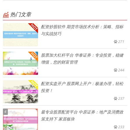
热门文章
配资炒股软件 期货市场技术分析：策略、指标
与实战技巧
271
股票加大杠杆平台 华泰证券：专业投资，稳健
增值，您的财富管理
244
配资实盘开户 股票网上开户：极速办理，轻松
投资！
237
4
最专业股票配资平台 中原证券：地产及消费政
策支持下 家居板块
233