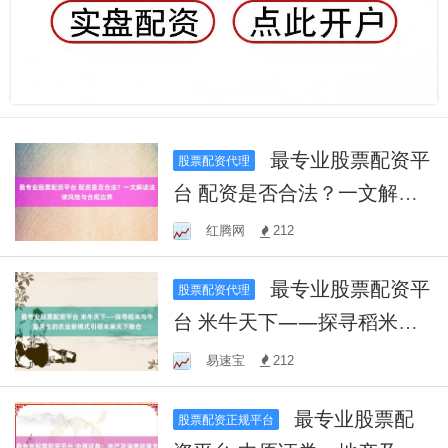
最专业股票配资平
股票配资代理
台 配资是否合法？一文解读
法律风险与合规边界
红腾网
212
最专业股票配资平
股票配资代理
台 米牛天下——探寻稻米与
牛畜共生的农业新模式引领
易速宝
212
未来天下粮仓
最专业股票配
股票配资正规平台