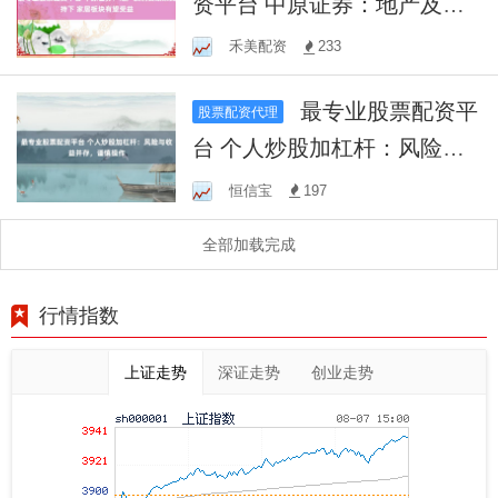
资平台 中原证券：地产及消
费政策支持下 家居板块有望
禾美配资
233
受益
最专业股票配资平
股票配资代理
台 个人炒股加杠杆：风险与
收益并存，谨慎操作
恒信宝
197
全部加载完成
行情指数
上证走势
深证走势
创业走势