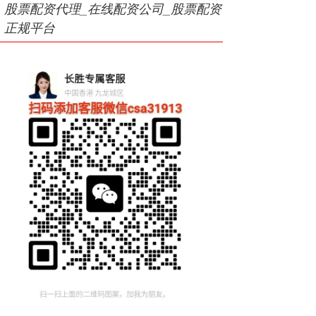
股票配资代理_在线配资公司_股票配资
正规平台