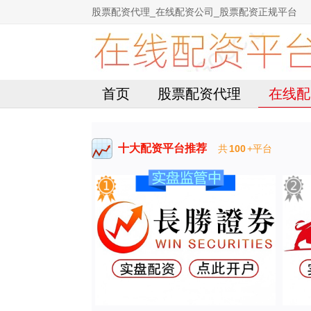
股票配资代理_在线配资公司_股票配资正规平台
首页
股票配资代理
在线配
十大配资平台推荐
共
100
+平台