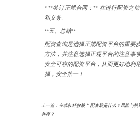
* **签订正规合同：** 在进行配
和义务。
**五、总结**
配资查询是选择正规配资平台的重要
方法，并注意选择正规平台的注意事
安全可靠的配资平台，从而更好地利
择，安全第一！
在线杠杆炒股 * 配资股是什么？风险与机
上一篇：
并存？