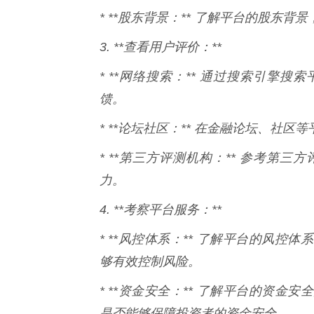
* **股东背景：** 了解平台的股东
3. **查看用户评价：**
* **网络搜索：** 通过搜索引擎
馈。
* **论坛社区：** 在金融论坛、社
* **第三方评测机构：** 参考第
力。
4. **考察平台服务：**
* **风控体系：** 了解平台的风
够有效控制风险。
* **资金安全：** 了解平台的资
是否能够保障投资者的资金安全。