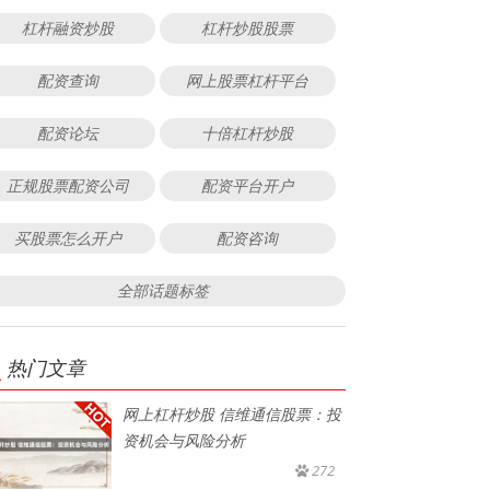
杠杆融资炒股
杠杆炒股股票
配资查询
网上股票杠杆平台
配资论坛
十倍杠杆炒股
正规股票配资公司
配资平台开户
买股票怎么开户
配资咨询
全部话题标签
热门文章
网上杠杆炒股 信维通信股票：投
资机会与风险分析
272