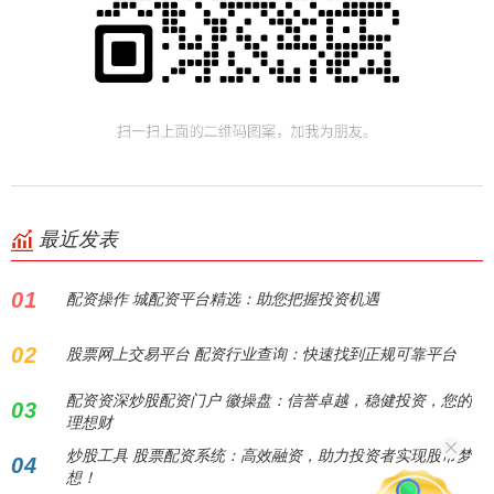
最近发表
01
配资操作 城配资平台精选：助您把握投资机遇
02
股票网上交易平台 配资行业查询：快速找到正规可靠平台
配资资深炒股配资门户 徽操盘：信誉卓越，稳健投资，您的
03
理想财
炒股工具 股票配资系统：高效融资，助力投资者实现股市梦
04
想！