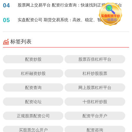
04
股票网上交易平台 配资行业查询：快速找到正规可靠平台
05
实盘配资公司 期货交易系统：高效、稳定、智能之选
标签列表
配资炒股
股票百倍杠杆平台
杠杆融资炒股
杠杆炒股股票
配资查询
网上股票杠杆平台
配资论坛
十倍杠杆炒股
正规股票配资公司
配资平台开户
买股票怎么开户
配资咨询