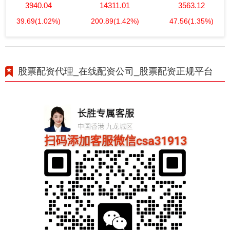
3940.04
14311.01
3563.12
39.69
(1.02%)
200.89
(1.42%)
47.56
(1.35%)
股票配资代理_在线配资公司_股票配资正规平台