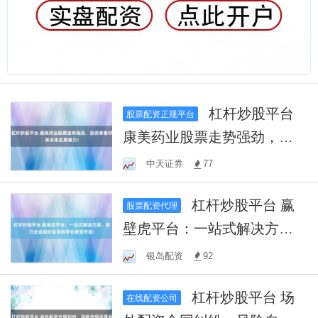
杠杆炒股平台
股票配资正规平台
康美药业股票走势强劲，投
资者看好其未来发展潜力！
中天证券
77
杠杆炒股平台 赢
股票配资代理
壁虎平台：一站式解决方
案，助力企业轻松实现数字
银岛配资
92
化转型升级！
杠杆炒股平台 场
在线配资公司