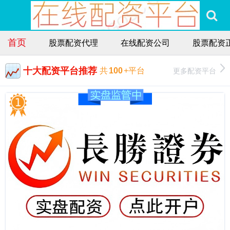
首页
股票配资代理
在线配资公司
股票配资
十大配资平台推荐
更多配资平台
共
100
+平台