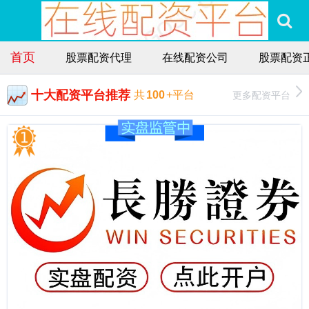
首页
股票配资代理
在线配资公司
股票配资
十大配资平台推荐
更多配资平台
共
100
+平台