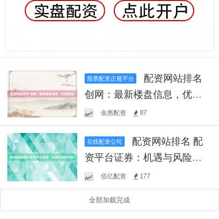
配资网站排名
股票配资正规平台
创网：最新楼盘信息，优惠
速递！
金惠配资
87
配资网站排名 配
在线配资公司
资平台证券：机遇与风险并
存？
佰亿配资
177
全部加载完成