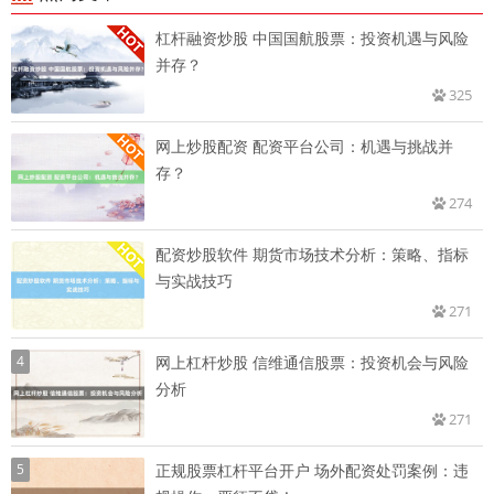
杠杆融资炒股 中国国航股票：投资机遇与风险
并存？
325
网上炒股配资 配资平台公司：机遇与挑战并
存？
274
配资炒股软件 期货市场技术分析：策略、指标
与实战技巧
271
4
网上杠杆炒股 信维通信股票：投资机会与风险
分析
271
5
正规股票杠杆平台开户 场外配资处罚案例：违