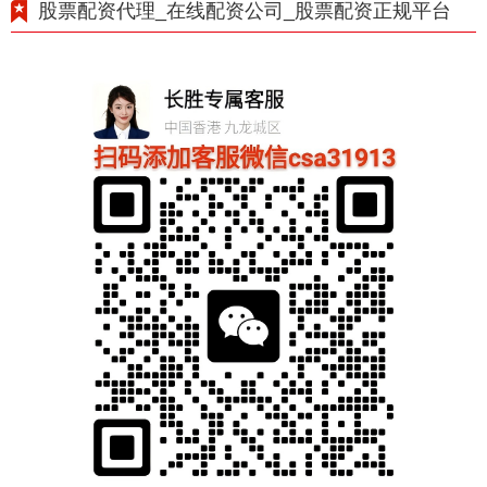
股票配资代理_在线配资公司_股票配资正规平台