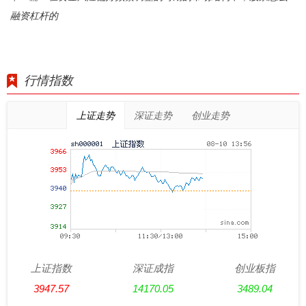
融资杠杆的
行情指数
上证走势
深证走势
创业走势
上证指数
深证成指
创业板指
3947.57
14170.05
3489.04