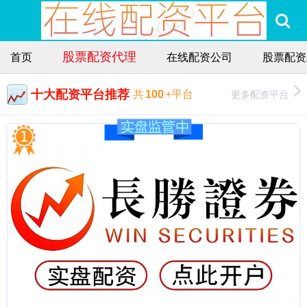
股票配资代理
首页
在线配资公司
股票配资
十大配资平台推荐
更多配资平台
共
100
+平台