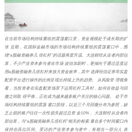
在当前市场结构持续重组的震荡窗口里，资金规模处于成长期的扩
张 近期，在国际金融市场的市场结构持续重组的震荡窗口中，围
绕“a股融资融券几 倍杠杆”的话题再度升温。大连财经从业者内部估
算，不少产业资本参与者在市场 波动加剧时，更倾向于通过适度运
用a股融资融券几倍杠杆来放大资金效率，其中 选择恒信证券等实盘
配资平台进行操作的比例呈现出持续上升的趋势。 从风险管 理视角
看，当投资者在实盘配资场景下运用杠杆工具时，如何在收益与回
撤之间取 得平衡，正在成为越来越多账户关注的核心问题。 处于市
场结构持续重组的震荡 窗口阶段，以近三个月回撤分布为参照，缺
乏止损的账户往往一次性损失超过总资 金10%， 大连财经从业者内
部估算，与“a股融资融券几倍杠杆”相关的检索 量在多个时间窗口内
保持在高位区间。受访的产业资本参与者中，有相当一部分人 表