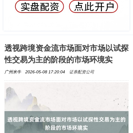
透视跨境资金流市场面对市场以试探
性交易为主的阶段的市场环境实
证券配资公司
广州米牛
2026-05-08 17:20:04