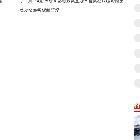
足
A股市场30秒涨跌的正规平台的杠杆结构稳定
下一篇：
性评估面向稳健型资