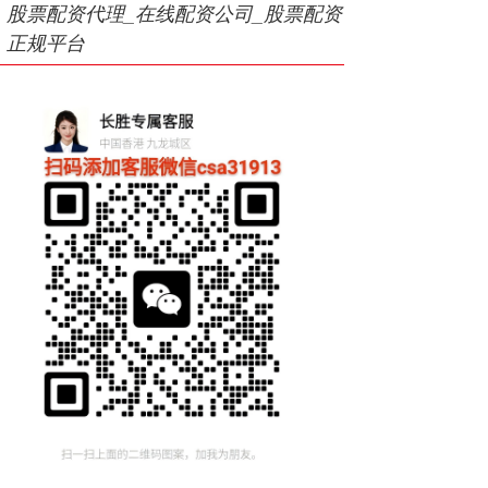
股票配资代理_在线配资公司_股票配资
正规平台