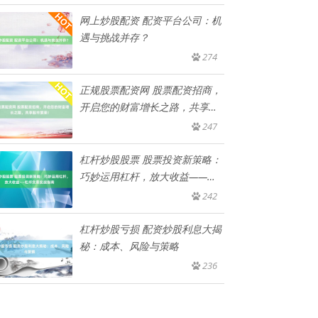
网上炒股配资 配资平台公司：机
遇与挑战并存？
274
正规股票配资网 股票配资招商，
开启您的财富增长之路，共享股
市
247
杠杆炒股股票 股票投资新策略：
巧妙运用杠杆，放大收益——杠
杆
242
杠杆炒股亏损 配资炒股利息大揭
秘：成本、风险与策略
236