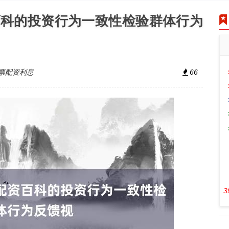
百科的投资行为一致性检验群体行为
票配资利息
66
3