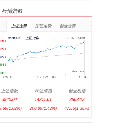
行情指数
上证走势
深证走势
创业走势
上证指数
深证成指
创业板指
3940.04
14311.01
3563.12
9.69
(1.02%)
200.89
(1.42%)
47.56
(1.35%)