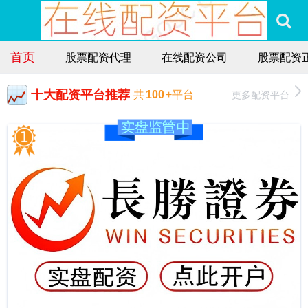
首页
股票配资代理
在线配资公司
股票配资
十大配资平台推荐
更多配资平台
共
100
+平台