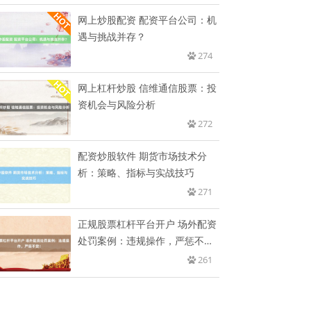
网上炒股配资 配资平台公司：机
遇与挑战并存？
274
网上杠杆炒股 信维通信股票：投
资机会与风险分析
272
配资炒股软件 期货市场技术分
析：策略、指标与实战技巧
271
正规股票杠杆平台开户 场外配资
处罚案例：违规操作，严惩不
贷！
261