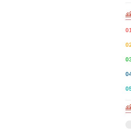
0
0
0
0
0