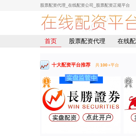
股票配资代理_在线配资公司_股票配资正规平台
首页
股票配资代理
在线配
十大配资平台推荐
共
100
+平台