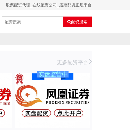
股票配资代理_在线配资公司_股票配资正规平台
配资搜索
更多配资平台