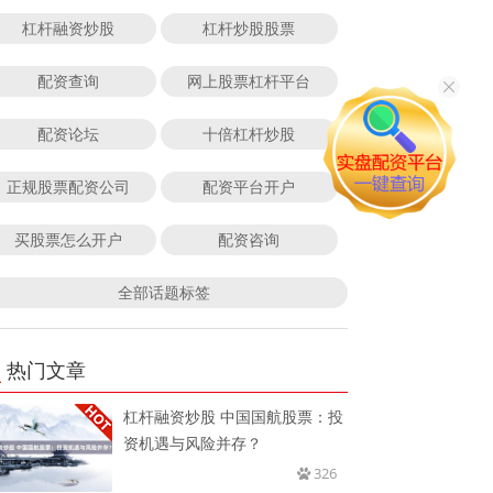
杠杆融资炒股
杠杆炒股股票
配资查询
网上股票杠杆平台
配资论坛
十倍杠杆炒股
正规股票配资公司
配资平台开户
买股票怎么开户
配资咨询
全部话题标签
热门文章
杠杆融资炒股 中国国航股票：投
资机遇与风险并存？
326