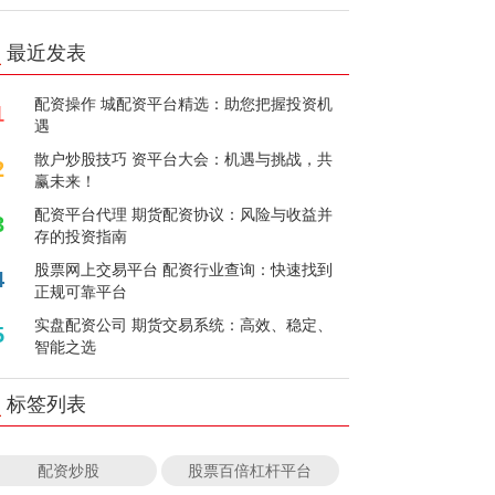
最近发表
配资操作 城配资平台精选：助您把握投资机
1
遇
散户炒股技巧 资平台大会：机遇与挑战，共
2
赢未来！
配资平台代理 期货配资协议：风险与收益并
3
存的投资指南
股票网上交易平台 配资行业查询：快速找到
4
正规可靠平台
实盘配资公司 期货交易系统：高效、稳定、
5
智能之选
标签列表
配资炒股
股票百倍杠杆平台