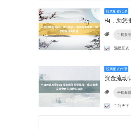
股票配资代理
构，助您
手机股票
涵星配资
股票配资代理
资金流动
手机股票
百利天下