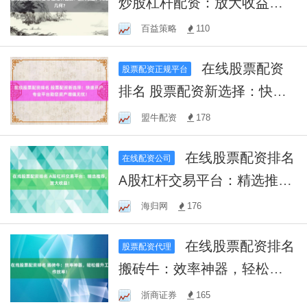
炒股杠杆配资：放大收益，
风险几何？
百益策略
110
在线股票配资
股票配资正规平台
排名 股票配资新选择：快速
开户，专业平台助您资产增
盟牛配资
178
值无忧！
在线股票配资排名
在线配资公司
A股杠杆交易平台：精选推
荐，放大收益！
海归网
176
在线股票配资排名
股票配资代理
搬砖牛：效率神器，轻松提
升工作效率！
浙商证券
165