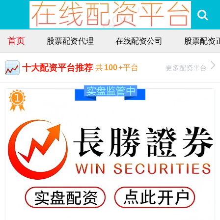
首页
股票配资代理
在线配资公司
股票配资
十大配资平台推荐
更多配资平台
共
100
+平台