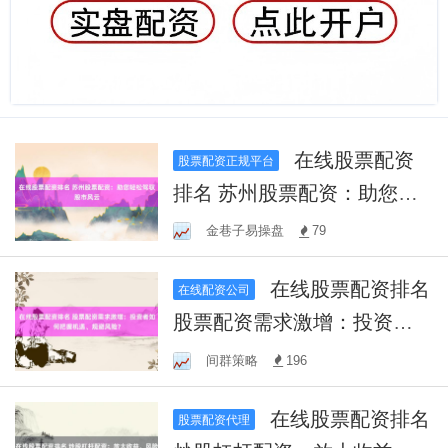
在线股票配资
股票配资正规平台
排名 苏州股票配资：助您轻
松驾驭股市风云
金巷子易操盘
79
在线股票配资排名
在线配资公司
股票配资需求激增：投资者
如何把握机遇、规避风险？
间群策略
196
在线股票配资排名
股票配资代理