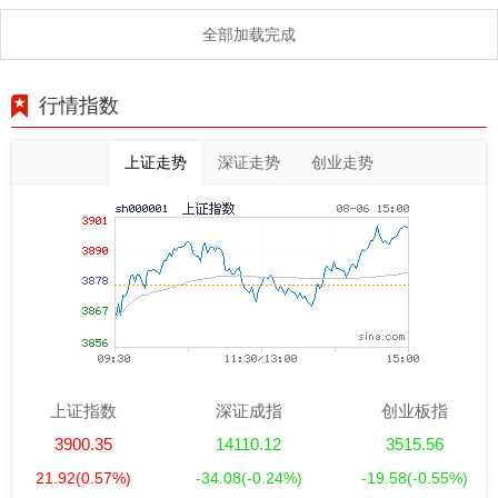
全部加载完成
行情指数
上证走势
深证走势
创业走势
上证指数
深证成指
创业板指
3900.35
14110.12
3515.56
21.92
(0.57%)
-34.08
(-0.24%)
-19.58
(-0.55%)